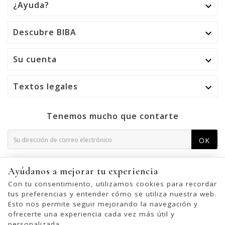
¿Ayuda?

Descubre BIBA

Su cuenta

Textos legales

Tenemos mucho que contarte
OK
Puede darse de baja en cualquier momento. Para ello,
Ayúdanos a mejorar tu experiencia
consulte nuestra información de contacto en el aviso legal.
Con tu consentimiento, utilizamos cookies para recordar
tus preferencias y entender cómo se utiliza nuestra web.
Esto nos permite seguir mejorando la navegación y
ofrecerte una experiencia cada vez más útil y
© 2026 - United Bags Company S.L. - Todos los derechos reservados.
personalizada.