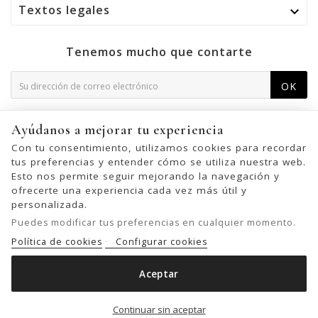
Textos legales

Tenemos mucho que contarte
OK
Puede darse de baja en cualquier momento. Para ello,
Ayúdanos a mejorar tu experiencia
consulte nuestra información de contacto en el aviso legal.
Con tu consentimiento, utilizamos cookies para recordar
tus preferencias y entender cómo se utiliza nuestra web.
Esto nos permite seguir mejorando la navegación y
ofrecerte una experiencia cada vez más útil y
© 2026 - United Bags Company S.L. - Todos los derechos reservados.
personalizada.
Inscrita en el Registro Mercantil de Barcelona, Tomo 33286, Libro 228637,
Puedes modificar tus preferencias en cualquier momento.
Folio 0083, Sección general, Inscripción 1ª
Política de cookies
Configurar cookies
Aceptar
BILLETERO BIBA JEFFERSON DE PIEL

Out of stock
Continuar sin aceptar
25,00 €