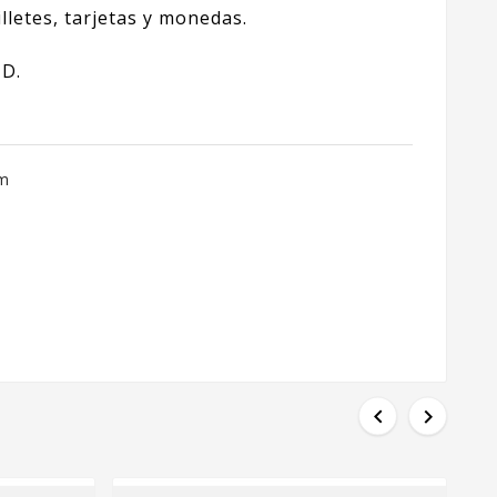
letes, tarjetas y monedas.
ID.
cm

