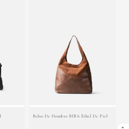
l
Bolso De Hombro BIBA Ethel De Piel
Bo
De
