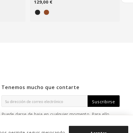
129,00 €
69
Tenemos mucho que contarte
Suscribirse
Puede darse de baja en cualquier momento. Para ello,
consulte nuestra información de contacto en el aviso
legal.
o nos permite seguir mejorando