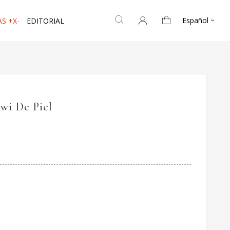
Español
S +X-
EDITORIAL

wi De Piel