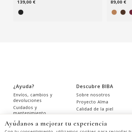
139,00 €
89,00 €
¿Ayuda?
Descubre BIBA
Envíos, cambios y
Sobre nosotros
devoluciones
Proyecto Alma
Cuidados y
Calidad de la piel
mantenimiento
Tiendas
Contacte con nosotros
Ayúdanos a mejorar tu experiencia
Editorial
Con tu consentimiento, utilizamos cookies para recordar t