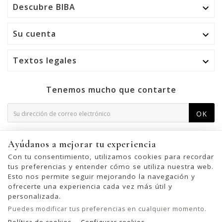
Descubre BIBA

Su cuenta

Textos legales

Tenemos mucho que contarte
OK
Puede darse de baja en cualquier momento. Para ello,
Ayúdanos a mejorar tu experiencia
consulte nuestra información de contacto en el aviso legal.
Con tu consentimiento, utilizamos cookies para recordar
tus preferencias y entender cómo se utiliza nuestra web.
Esto nos permite seguir mejorando la navegación y
ofrecerte una experiencia cada vez más útil y
© 2026 - United Bags Company S.L. - Todos los derechos reservados.
personalizada.
Inscrita en el Registro Mercantil de Barcelona, Tomo 33286, Libro 228637,
Puedes modificar tus preferencias en cualquier momento.
Folio 0083, Sección general, Inscripción 1ª