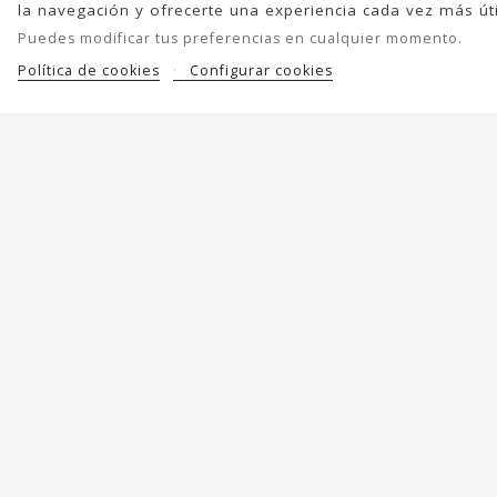
la navegación y ofrecerte una experiencia cada vez más úti
Puedes modificar tus preferencias en cualquier momento.
Política de cookies
Configurar cookies
Mochila BIBA Jordan De Piel
Bolso De Hombro 
Jackpot De Piel
179,00 €
129,00 €