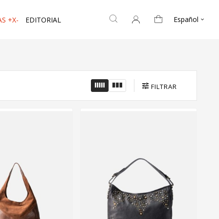
Español
S +X-
EDITORIAL

FILTRAR