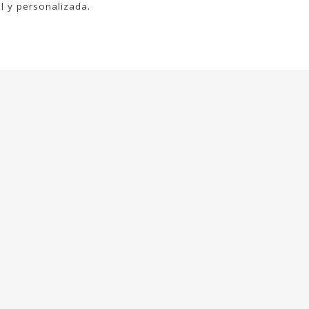
l y personalizada.
BIBA
Bandolera BIBA Battle De Piel
Mochila BI
Piel
99,00 €
169,00 €