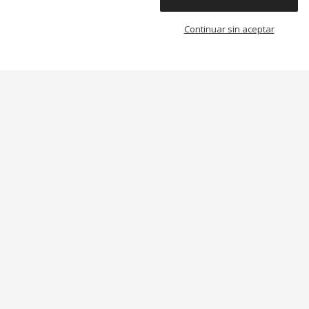
Continuar sin aceptar
BA Greenville De
Bolso De Mano BIBA Jordan
De Piel
119,00 €