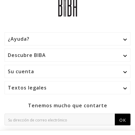
¿Ayuda?

Descubre BIBA

Su cuenta

Textos legales

Tenemos mucho que contarte
OK
Puede darse de baja en cualquier momento. Para ello,