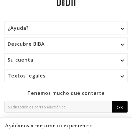
¿Ayuda?

Descubre BIBA

Su cuenta

Textos legales

Tenemos mucho que contarte
OK
Puede darse de baja en cualquier momento. Para ello,
Ayúdanos a mejorar tu experiencia
consulte nuestra información de contacto en el aviso legal.