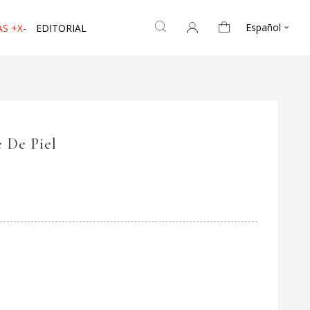
Español
S +X-
EDITORIAL

 De Piel