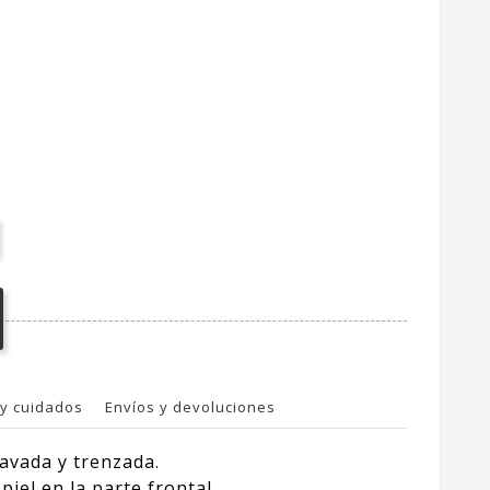
y cuidados
Envíos y devoluciones
lavada y trenzada.
iel en la parte frontal.