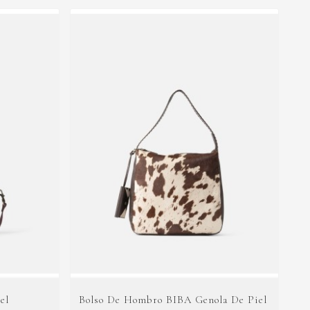
el
Bolso De Hombro BIBA Genola De Piel
Ba