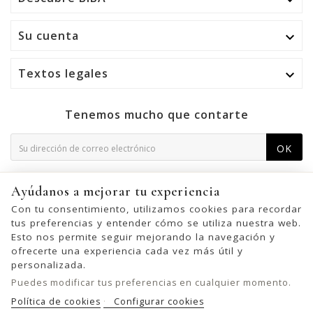

Su cuenta

Textos legales

Tenemos mucho que contarte
OK
Puede darse de baja en cualquier momento. Para ello,
Ayúdanos a mejorar tu experiencia
consulte nuestra información de contacto en el aviso legal.
Con tu consentimiento, utilizamos cookies para recordar
tus preferencias y entender cómo se utiliza nuestra web.
Esto nos permite seguir mejorando la navegación y
ofrecerte una experiencia cada vez más útil y
© 2026 - United Bags Company S.L. - Todos los derechos reservados.
personalizada.
Inscrita en el Registro Mercantil de Barcelona, Tomo 33286, Libro 228637,
Puedes modificar tus preferencias en cualquier momento.
Folio 0083, Sección general, Inscripción 1ª
Política de cookies
Configurar cookies